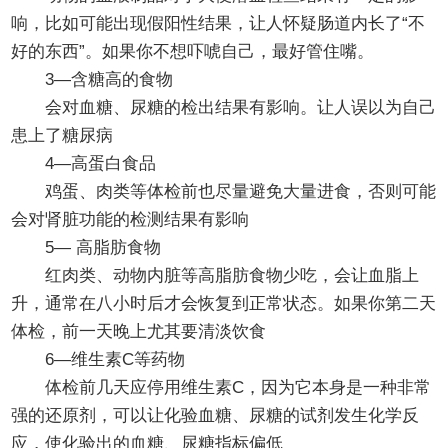
响，比如可能出现假阳性结果，让人怀疑肠道内长了“不
好的东西”。如果你不想吓唬自己，最好管住嘴。
3—含糖高的食物
会对血糖、尿糖的检出结果有影响。让人误以为自己
患上了糖尿病
4—高蛋白食品
鸡蛋、肉类等体检前也尽量避免大量进食，否则可能
会对肾脏功能的检测结果有影响
5— 高脂肪食物
红肉类、动物内脏等高脂肪食物少吃，会让血脂上
升，通常在八小时后才会恢复到正常状态。如果你第二天
体检，前一天晚上尤其要清淡饮食
6—维生素C等药物
体检前几天应停用维生素C，因为它本身是一种非常
强的还原剂，可以让化验血糖、尿糖的试剂发生化学反
应，使化验出的血糖、尿糖指标偏低