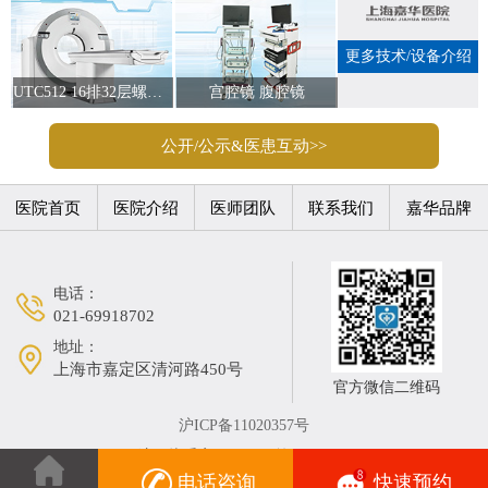
更多技术/设备介绍
UTC512 16排32层螺旋CT
宫腔镜 腹腔镜
公开/公示&医患互动>>
医院首页
医院介绍
医师团队
联系我们
嘉华品牌
电话：
021-69918702
地址：
上海市嘉定区清河路450号
官方微信二维码
沪ICP备11020357号
沪卫执受字（2020）第004587号
电话咨询
快速预约