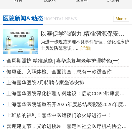
医院新闻&动态
More+
HOSPITAL NEWS
以赛促学强能力 精准溯源保安全——上海嘉
为进一步规范护理不良事件管理，强化临床护
士风险防范意识，...
[详细]
•
全周期照护 精准赋能 | 嘉华康复与老年护理特色(一)
•
健康证、入职体检、全面筛查，总有一款适合你
•
上海嘉华医院2月特聘专家坐诊安排
•
上海嘉华医院深化护理专科建设：启动COPD肺康复专科小组，赋能患者健康管理
•
上海嘉华医院隆重召开2025年度总结表彰暨2026年度工作计划会
•
上班族的福利！嘉华中医馆夜门诊火爆进行中！
•
喜迎建党节，义诊进桃园丨嘉定区社会医疗机构协会大型义诊活动圆满落幕！