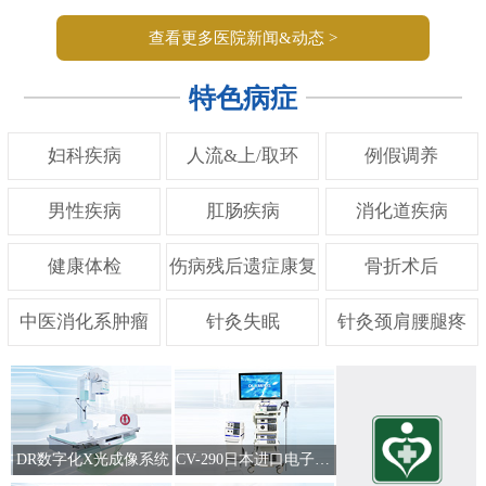
查看更多医院新闻&动态 >
特色病症
妇科疾病
人流&上/取环
例假调养
男性疾病
肛肠疾病
消化道疾病
健康体检
伤病残后遗症康复
骨折术后
中医消化系肿瘤
针灸失眠
针灸颈肩腰腿疼
DR数字化X光成像系统
CV-290日本进口电子肠胃镜